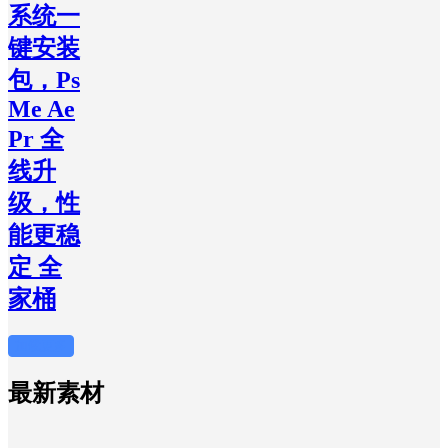
系统一
键安装
包，Ps
Me Ae
Pr 全
线升
级，性
能更稳
定 全
家桶
加载更多
最新素材