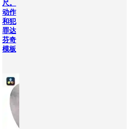
尺。
动作
和犯
罪达
芬奇
模板