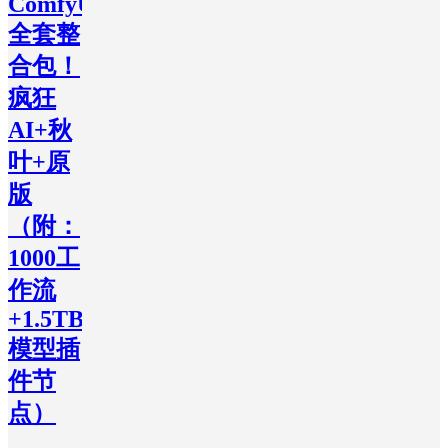
ComfyUI
全套整
合包！
疯狂
AI+秋
叶+原
版
（附：
1000工
作流
+1.5TB
模型插
件节
点）