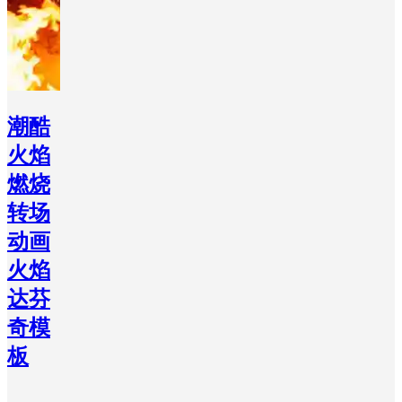
潮酷
火焰
燃烧
转场
动画
火焰
达芬
奇模
板