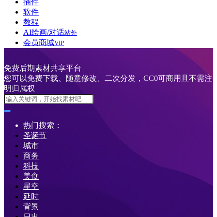
插件
软件
教程
AI绘画/对话
站外
会员商城
VIP
免费后期素材共享平台
您可以免费下载、随意修改、二次分发，CC0可商用且不需注
明归属权
热门搜索：
圣诞节
城市
商务
科技
美食
星空
延时
背景
日出