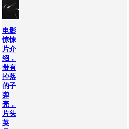
电影
惊悚
片介
绍，
带有
掉落
的子
弹
壳，
片头
英