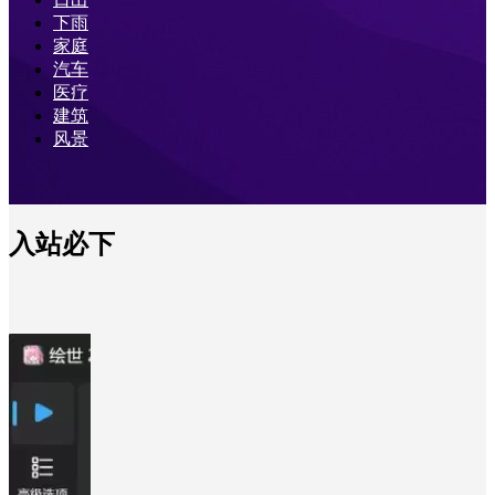
下雨
家庭
汽车
医疗
建筑
风景
入站必下