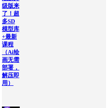
级版来
了！超
多SD
模型库
+最新
课程
（Ai绘
画无需
部署，
解压即
用）